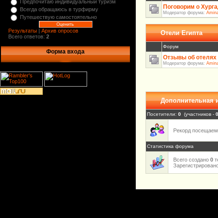
Предпочитаю индивидуальный туризм
Поговорим о Хург
Всегда обращаюсь в турфирму
Модератор форума:
Amin
Путешествую самостоятельно
Результаты
|
Архив опросов
Отели Египта
Всего ответов:
2
Форум
Форма входа
Отзывы об отелях 
Модератор форума:
Amin
Дополнительная
Посетители:
0
(участников -
Рекорд посещае
Статистика форума
Всего создано
0
т
Зарегистрирован