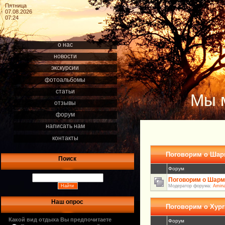
Пятница
07.08.2026
07:24
о нас
новости
экскурсии
фотоальбомы
статьи
Мы 
отзывы
форум
написать нам
контакты
Поговорим о Шар
Поиск
Форум
Поговорим о Шарм
Модератор форума:
Amin
Наш опрос
Поговорим о Хург
Какой вид отдыха Вы предпочитаете
Форум