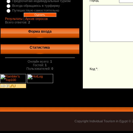
Город:
Предпочитаю индивидуальный туризм
Всегда обращаюсь в турфирму
Путешествую самостоятельно
Результаты
|
Архив опросов
Всего ответов:
2
Форма входа
Статистика
Онлайн всего:
1
Гостей:
1
Пользователей:
0
Код *:
Copyright Individual Tourism in Egypt ©