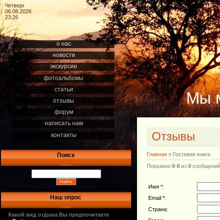
Четверг
06.08.2026
23:26
о нас
новости
экскурсии
фотоальбомы
статьи
Мы 
отзывы
форум
написать нам
Отзывы
контакты
Главная
»
Гостевая книга
Поиск
Показано
0
-
0
из
0
сообщени
Имя *:
Наш опрос
Email *:
Страна:
Какой вид отдыха Вы предпочитаете